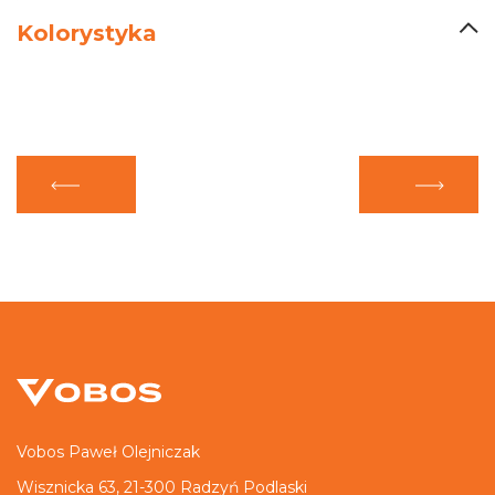
Kolorystyka
Vobos Paweł Olejniczak
Wisznicka 63, 21-300 Radzyń Podlaski